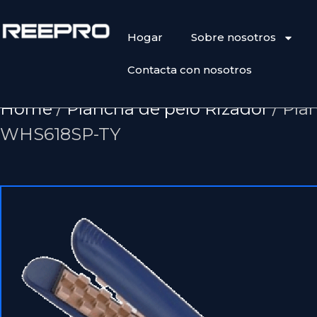
Hogar
Sobre nosotros
Contacta con nosotros
Home
/
Plancha de pelo Rizador
/ Pla
WHS618SP-TY