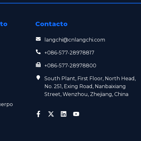
cto
Contacto
langchi@cnlangchi.com
+086-577-28978817
+086-577-28978800
South Plant, First Floor, North Head,
No. 251, Exing Road, Nanbaixiang
Street, Wenzhou, Zhejiang, China
uerpo