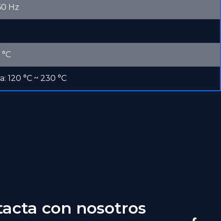
60 Hz
s
Recortador de nariz
RN5-Recor
impermeable RN6
versión
 °C
: 120 °C ~ 230 °C
LEER MÁS
L
acta con nosotros