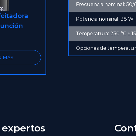
Frecuencia nominal: 50/
feitadora
Aspiradora para mascota
Potencia nominal: 38 W
able con
LP60
Temperatura: 230 °C ± 15
s triples
éticos
Opciones de temperatura
R MÁS
LEER MÁS
 expertos
Cont