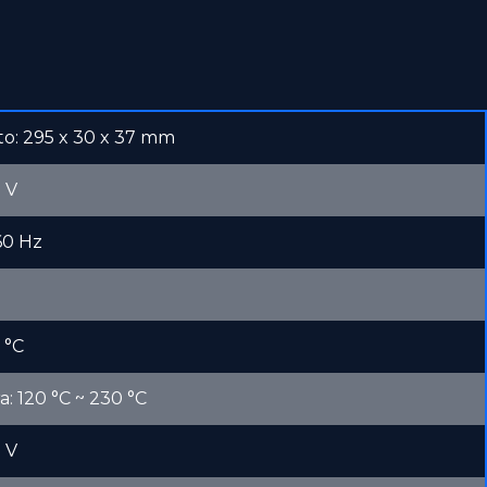
Best Seller
Best Seller
o: 295 x 30 x 37 mm
0 V
60 Hz
 °C
: 120 °C ~ 230 °C
0 V