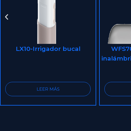
WFS700-TY-Mini peine
WFS512-
inalámbrico para cabello liso
LEER MÁS