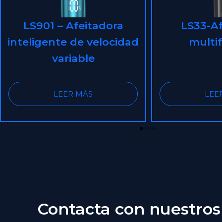
LS33-Afeitadora
LS32 – A
multifunción
imperme
cabezale
magn
LEER MÁS
LEE
Contacta con nuestros