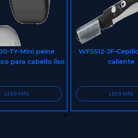
JF-Cepillo de aire
WFS302-JF – P
caliente
eléctrica de pelo 
paso 6 en 1 de alta
LEER MÁS
LEER MÁS